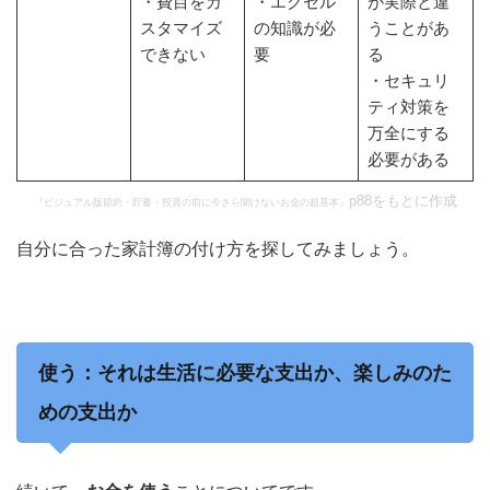
・費目をカ
・エクセル
が実際と違
スタマイズ
の知識が必
うことがあ
できない
要
る
・セキュリ
ティ対策を
万全にする
必要がある
p88をもとに作成
『ビジュアル版節約・貯蓄・投資の前に今さら聞けない
お金の超基本
』
自分に合った家計簿の付け方を探してみましょう。
使う：それは生活に必要な支出か、楽しみのた
めの支出か