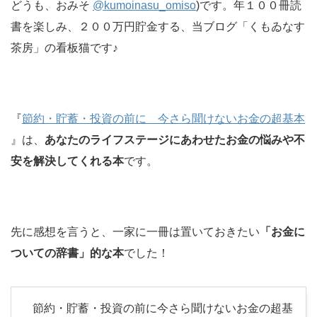
どうも、おみそ
@kumoinasu_omiso
)です。年１００冊読
書を楽しみ、２００万円貯金する、当ブログ「くもゐなす
茶房」の看板猫です♪
『
節約・貯蓄・投資の前に 今さら聞けないお金の超基本
』は、
あなたのライフステージにあわせたお金の悩みや不
安を解決してくれる本
です。
先に感想を言うと、一家に一冊は置いておきたい
「お金に
ついての辞書」的な本
でした！
節約・貯蓄・投資の前に今さら聞けないお金の超基