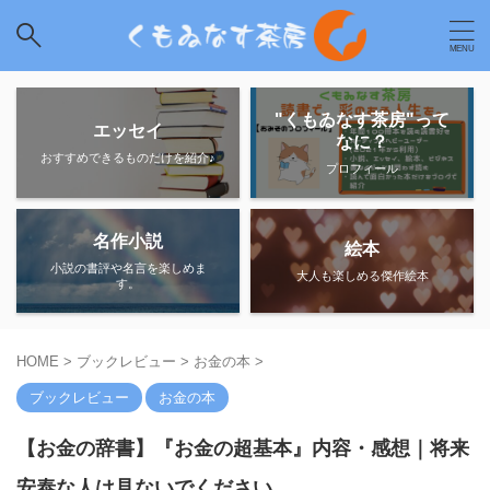
"くもゐなす茶房"って
エッセイ
なに？
おすすめできるものだけを紹介♪
プロフィール
名作小説
絵本
小説の書評や名言を楽しめま
大人も楽しめる傑作絵本
す。
HOME
>
ブックレビュー
>
お金の本
>
ブックレビュー
お金の本
【お金の辞書】『お金の超基本』内容・感想｜将来
安泰な人は見ないでください