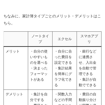
ちなみに、家計簿タイプごとのメリット・デメリットはこ
ちら。
ノートタイ
スマホアプ
エクセル
プ
リ
メリット
・自分の使
・自分に合
・銀行など
いやすいも
った費目を
に連携さ
のを選べる
設定できる
せ、入出金
・決まった
・集計結果
を自動で管
フォーマッ
を簡単にグ
理できる
トがある
ラフ化でき
・集計が自
る
動でできる
デメリット
・集計を自
・関数入力
・費目の自
分でする
などの手間
動振り分け